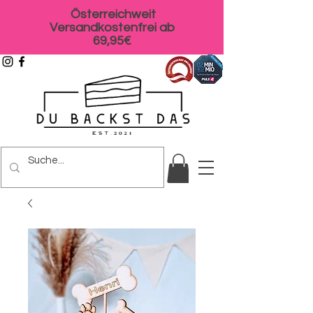
Österreichweit
Versandkostenfrei ab
69,95€