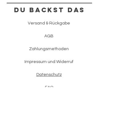
Du backst das
Versand & Rückgabe
AGB
Zahlungsmethoden
Impressum und Widerruf
Datenschutz
FAQ
KONTAKT
+43 (0) 660 /
15 80 282
office@dubackstdas.com