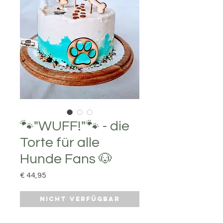
🐾"WUFF!"🐾 - die
Torte für alle
Hunde Fans 🐶
Preis
€ 44,95
Nicht verfügbar