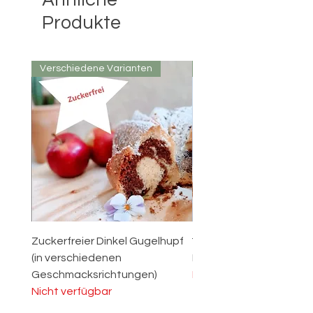
Ähnliche
Produkte
Verschiedene Varianten
FARBAUSWAHL
Zuckerfreier Dinkel Gugelhupf
🐾"WUFF!"🐾 - die Torte f
(in verschiedenen
Hunde Fans 🐶
Geschmacksrichtungen)
Nicht verfügbar
Nicht verfügbar