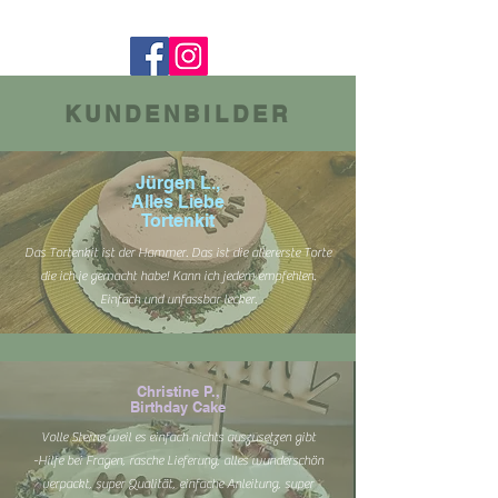
KUNDENBILDER
Jürgen L.,
Alles Liebe
Tortenkit
Das Tortenkit ist der Hammer. Das ist die allererste Torte
die ich je gemacht habe! Kann ich jedem empfehlen.
Einfach und unfassbar lecker.
Christine P.,
Birthday Cake
Volle Sterne weil es einfach nichts auszusetzen gibt
-Hilfe bei Fragen, rasche Lieferung, alles wunderschön
verpackt, super Qualität, einfache Anleitung, super