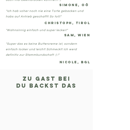
auch mal beeindrucken konnte!!!! :) "
Simone, OÖ
"Ich hab voher noch nie eine Torte gebacken und
habs auf Anhieb geschafft! So toll!"
Christoph, Tirol
"Wahnsinnig einfach und super lecker!"
Sam, Wien
"Super das es keine Buttercreme ist, sondern
einfach locker und leicht! Schmeckt! Ich werd
definitiv zur Stammkundschaft :) !"
Nicole, BGL
zu Gast bei
DU BACKST DAS