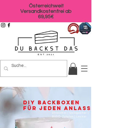
Österreichweit
Versandkostenfrei ab
69,95€
DIY Backboxen
FÜR JEDEN ANLASS
Stressfrei | Gelingsicher |
BIO/Ö-Zutaten | Lecker