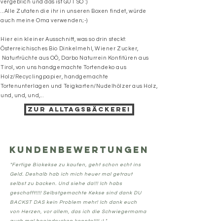
vergeblich und das ist GUT SO :)
...Alle Zutaten die ihr in unseren Boxen findet, würde
auch meine Oma verwenden;
-)
Hier ein kleiner Ausschnitt, was so drin steckt:
Österreichisches Bio Dinkelmehl, Wiener Zucker,
Naturfrüchte aus OÖ, Darbo Naturrein Konfitüren aus
Tirol, von uns handgemachte Tortendeko aus
Holz/Recyclingpapier, handgemachte
Tortenunterlagen und Teigkarten/Nudelhölzer aus Holz,
und, und, und,...
ZUR ALLTAGSBÄCKEREI
Kundenbewertungen
"Fertige Biokekse zu kaufen, geht schon echt ins
Geld. Deshalb hab ich mich heuer mal getraut
selbst zu backen. Und siehe da!!! Ich habs
geschafft!!!! Selbstgemachte Kekse sind dank DU
BACKST DAS kein Problem mehr! Ich dank euch
von Herzen, vor allem, das ich die Schwiegermama