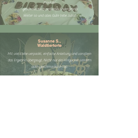
Produkt
-geschmacklich perfektes Endergebnis
Weiter so und alles Gute liebe Julia!
Susanne S.,
Waldtiertorte
Mit viel Liebe verpackt, einfache Anleitung und vorallem
das Ergebnis überzeugt. Nicht nur ein Hingucker sondern
auch geschmacklich top
Dagmar H.,
Special Edition
Die Torte war mega lecker und - JA - sogar ich hab es
geschafft. :) So liebevoll zusammengepackt, so MEGA
EASY alles erklärt! Echt toll! Freu mich auf meine nächste
Bestellung!!!