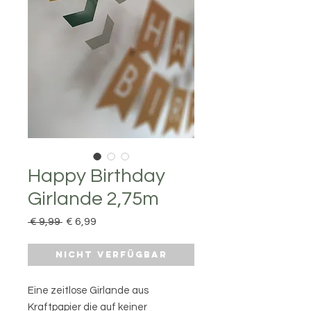
Happy Birthday
Girlande 2,75m
Standardpreis
Sale-
 € 9,99 
€ 6,99
Preis
Nicht verfügbar
Eine zeitlose Girlande aus
Kraftpapier die auf keiner