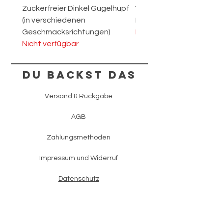
Zuckerfreier Dinkel Gugelhupf
🐾"WUFF!"🐾 - die Torte f
(in verschiedenen
Hunde Fans 🐶
Geschmacksrichtungen)
Nicht verfügbar
Nicht verfügbar
Du backst das
Versand & Rückgabe
AGB
Zahlungsmethoden
Impressum und Widerruf
Datenschutz
FAQ