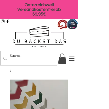
Österreichweit
Versandkostenfrei ab
69,95€