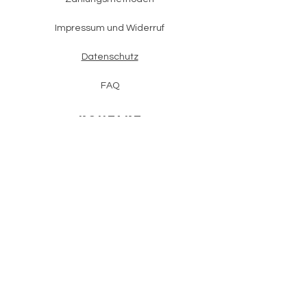
Impressum und Widerruf
Datenschutz
FAQ
KONTAKT
+43 (0) 660 /
15 80 282
office@dubackstdas.com
NEWSLETTER
E-Mail-Adresse eingeben